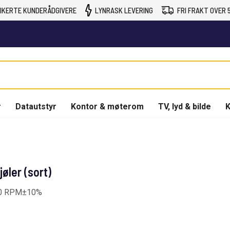
IKERTE KUNDERÅDGIVERE
LYNRASK LEVERING
FRI FRAKT OVER 5
r
Datautstyr
Kontor & møterom
TV, lyd & bilde
K
øler (sort)
50 RPM±10%