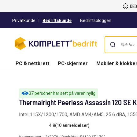
DED
Privatkunde
|
Bedriftskunde
Bedriftsbloggen
PC & nettbrett
PC-skjermer
Mobiler & klokke
37 personer har sett på varen nylig
Thermalright Peerless Assassin 120 SE Kj
Intel 115X/1200/1700, AMD AM4/AM5, 25.6 dBA, 15
4.8
(10 anmeldelser)
Varenummer:
1247070
/ Produktnr.:
PA120 SE 1700