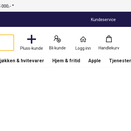
 000,- *
Kundeservice
Handlekurv
:
0
Produkter
Bli kunde
Handlekurv
Pluss-kunde
Logg inn
(
Handlekurv
)
jøkken & hvitevarer
Hjem & fritid
Apple
Tjenester