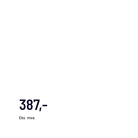
387,-
Eks. mva.