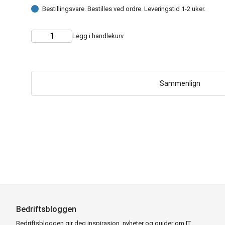
Bestillingsvare. Bestilles ved ordre. Leveringstid 1-2 uker.
Legg i handlekurv
Choose
Quantity
quantity
Sammenlign
Bedriftsbloggen
Bedriftsbloggen gir deg inspirasjon, nyheter og guider om IT