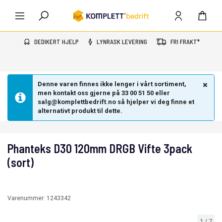
DEDIKERT HJELP
LYNRASK LEVERING
FRI FRAKT*
Denne varen finnes ikke lenger i vårt sortiment,
men kontakt oss gjerne på 33 00 51 50 eller
salg@komplettbedrift.no så hjelper vi deg finne et
alternativt produkt til dette.
Phanteks D30 120mm DRGB Vifte 3pack
(sort)
Varenummer:
1243342
1
/
7