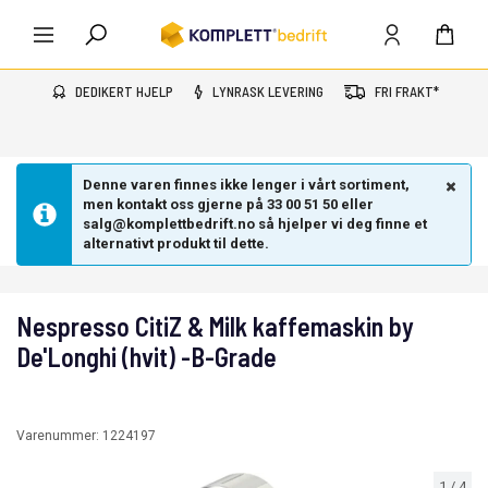
DEDIKERT HJELP
LYNRASK LEVERING
FRI FRAKT*
Denne varen finnes ikke lenger i vårt sortiment,
men kontakt oss gjerne på 33 00 51 50 eller
salg@komplettbedrift.no så hjelper vi deg finne et
alternativt produkt til dette.
Nespresso CitiZ & Milk kaffemaskin by
De'Longhi (hvit) -B-Grade
Varenummer:
1224197
1
/
4