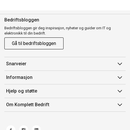
Bedriftsbloggen
Bedriftsbloggen gir deg inspirasjon, nyheter og guider om IT og
elektronikk til din bedrift.
Gå til bedriftsbloggen
Snarveier
Min side
Informasjon
Ordreoversikt
Salgsbetingelser
Hjelp og støtte
Mine produkter
Avtalevilkår for Komplett Bedrift Pluss
Kontakt oss
Om Komplett Bedrift
Produsenter
Retur
Om oss
EE-avfall
Frakt og levering
Jobb i Komplett
Retningslinjer kundekonkurranser