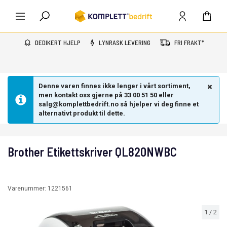
DEDIKERT HJELP
LYNRASK LEVERING
FRI FRAKT*
Denne varen finnes ikke lenger i vårt sortiment,
men kontakt oss gjerne på 33 00 51 50 eller
salg@komplettbedrift.no så hjelper vi deg finne et
alternativt produkt til dette.
Brother Etikettskriver QL820NWBC
Varenummer:
1221561
1
/
2