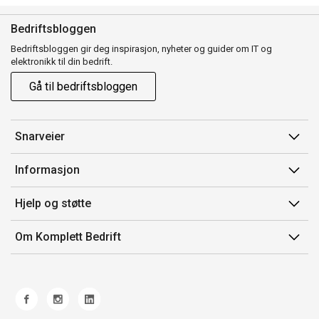
Bedriftsbloggen
Bedriftsbloggen gir deg inspirasjon, nyheter og guider om IT og
elektronikk til din bedrift.
Gå til bedriftsbloggen
Snarveier
Min side
Informasjon
Ordreoversikt
Salgsbetingelser
Hjelp og støtte
Mine produkter
Avtalevilkår for Komplett Bedrift Pluss
Kontakt oss
Om Komplett Bedrift
Produsenter
Retur
Om oss
EE-avfall
Frakt og levering
Jobb i Komplett
Retningslinjer kundekonkurranser
Ofte stilte spørsmål
Miljøarbeid og ESG