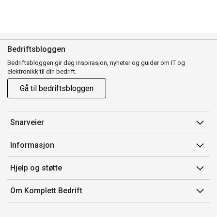
Bedriftsbloggen
Bedriftsbloggen gir deg inspirasjon, nyheter og guider om IT og
elektronikk til din bedrift.
Gå til bedriftsbloggen
Snarveier
Min side
Informasjon
Ordreoversikt
Salgsbetingelser
Hjelp og støtte
Mine produkter
Avtalevilkår for Komplett Bedrift Pluss
Kontakt oss
Om Komplett Bedrift
Produsenter
Retur
Om oss
EE-avfall