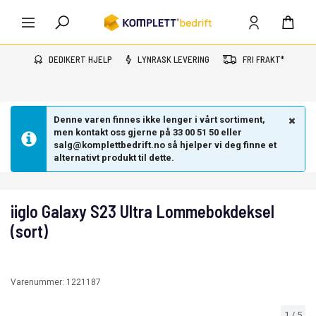
DEDIKERT HJELP
LYNRASK LEVERING
FRI FRAKT*
Denne varen finnes ikke lenger i vårt sortiment,
men kontakt oss gjerne på 33 00 51 50 eller
salg@komplettbedrift.no så hjelper vi deg finne et
alternativt produkt til dette.
iiglo Galaxy S23 Ultra Lommebokdeksel
(sort)
Varenummer:
1221187
1
/
5