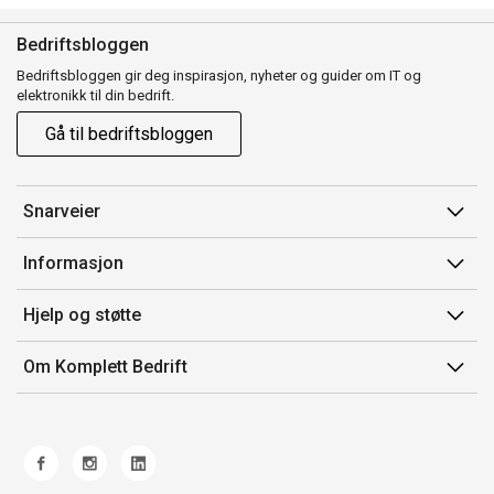
Bedriftsbloggen
Bedriftsbloggen gir deg inspirasjon, nyheter og guider om IT og
elektronikk til din bedrift.
Gå til bedriftsbloggen
Snarveier
Min side
Informasjon
Ordreoversikt
Salgsbetingelser
Hjelp og støtte
Mine produkter
Avtalevilkår for Komplett Bedrift Pluss
Kontakt oss
Om Komplett Bedrift
Produsenter
Retur
Om oss
EE-avfall
Frakt og levering
Jobb i Komplett
Retningslinjer kundekonkurranser
Ofte stilte spørsmål
Miljøarbeid og ESG