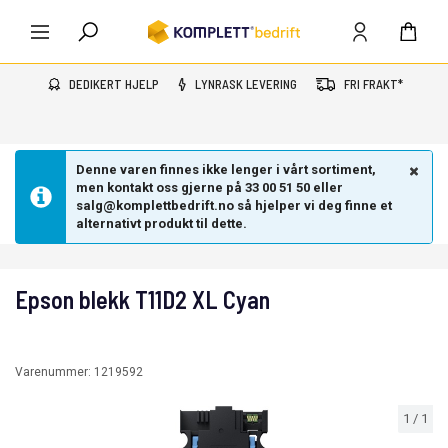
DEDIKERT HJELP
LYNRASK LEVERING
FRI FRAKT*
Denne varen finnes ikke lenger i vårt sortiment,
men kontakt oss gjerne på 33 00 51 50 eller
salg@komplettbedrift.no så hjelper vi deg finne et
alternativt produkt til dette.
Epson blekk T11D2 XL Cyan
Varenummer:
1219592
1
/
1