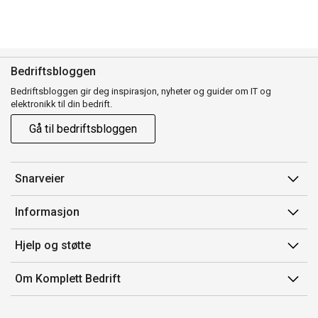
Bedriftsbloggen
Bedriftsbloggen gir deg inspirasjon, nyheter og guider om IT og
elektronikk til din bedrift.
Gå til bedriftsbloggen
Snarveier
Min side
Informasjon
Ordreoversikt
Salgsbetingelser
Hjelp og støtte
Mine produkter
Avtalevilkår for Komplett Bedrift Pluss
Kontakt oss
Om Komplett Bedrift
Produsenter
Retur
Om oss
EE-avfall