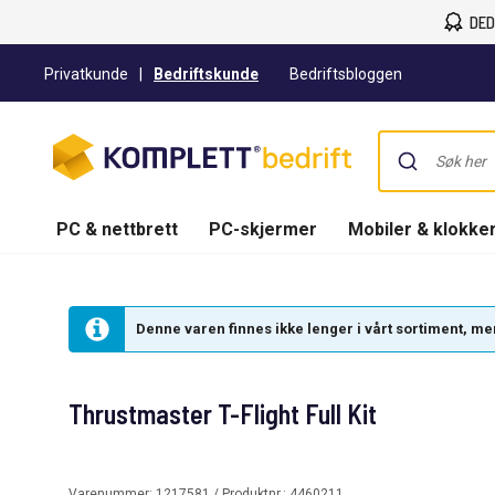
DED
Privatkunde
|
Bedriftskunde
Bedriftsbloggen
PC & nettbrett
PC-skjermer
Mobiler & klokke
Denne varen finnes ikke lenger i vårt sortiment, men 
Thrustmaster T-Flight Full Kit
Varenummer:
1217581
/ Produktnr.:
4460211