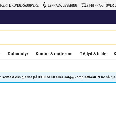
IKERTE KUNDERÅDGIVERE
LYNRASK LEVERING
FRI FRAKT OVER 5
r
Datautstyr
Kontor & møterom
TV, lyd & bilde
K
kontakt oss gjerne på 33 00 51 50 eller salg@komplettbedrift.no så hjelpe