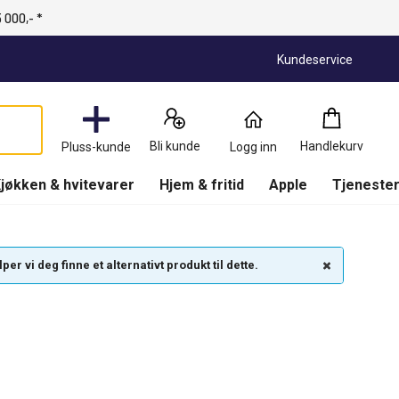
 000,- *
Kundeservice
Handlekurv
:
0
Produkter
Bli kunde
Handlekurv
Pluss-kunde
Logg inn
(
Handlekurv
)
jøkken & hvitevarer
Hjem & fritid
Apple
Tjenester
r vi deg finne et alternativt produkt til dette.