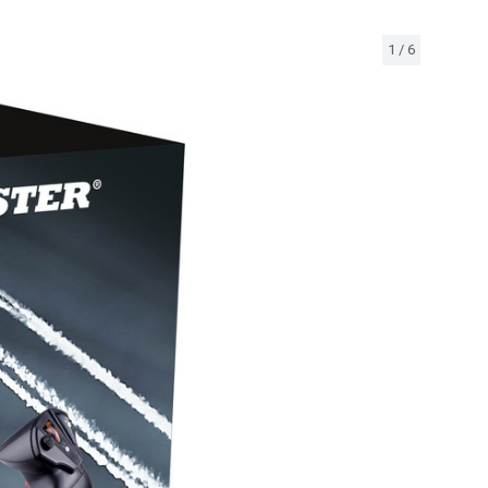
1
/
6