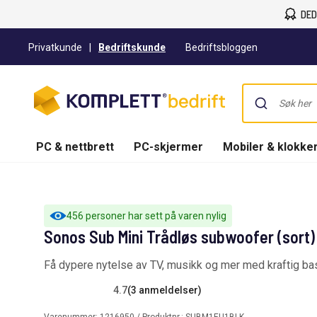
DED
Privatkunde
|
Bedriftskunde
Bedriftsbloggen
PC & nettbrett
PC-skjermer
Mobiler & klokke
456 personer har sett på varen nylig
Sonos Sub Mini Trådløs subwoofer (sort)
Få dypere nytelse av TV, musikk og mer med kraftig ba
4.7
(3 anmeldelser)
Varenummer:
1216950
/ Produktnr.:
SUBM1EU1BLK