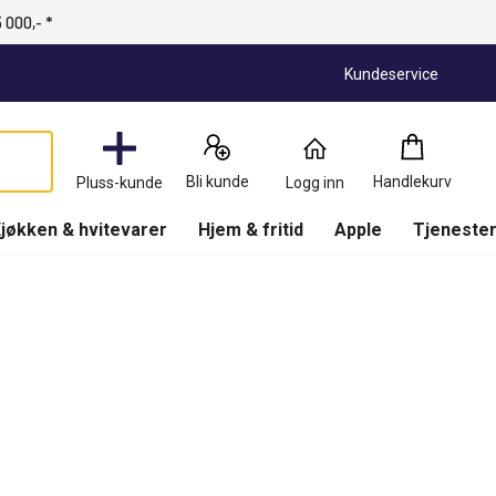
 000,- *
Kundeservice
Handlekurv
:
0
Produkter
Bli kunde
Handlekurv
Pluss-kunde
Logg inn
(
Handlekurv
)
jøkken & hvitevarer
Hjem & fritid
Apple
Tjenester