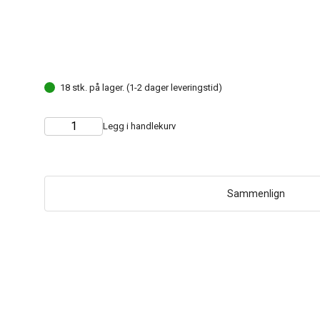
18 stk. på lager. (1-2 dager leveringstid)
Legg i handlekurv
Choose
Quantity
quantity
Sammenlign