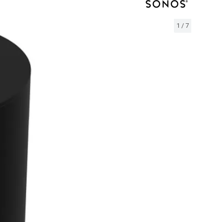
1
/
7