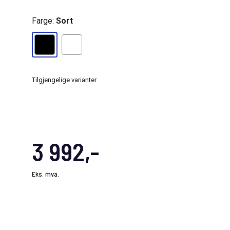
Farge:
Sort
Tilgjengelige varianter
3 992,-
Eks. mva.