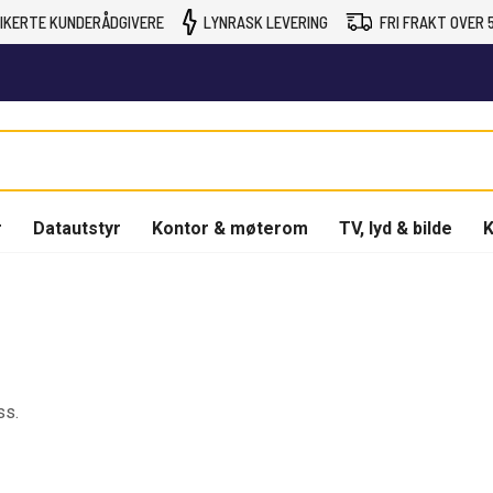
IKERTE KUNDERÅDGIVERE
LYNRASK LEVERING
FRI FRAKT OVER 5
r
Datautstyr
Kontor & møterom
TV, lyd & bilde
K
ss.