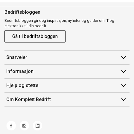
Bedriftsbloggen
Bedriftsbloggen gir deg inspirasjon, nyheter og guider om IT og
elektronikk til din bedrift.
Gå til bedriftsbloggen
Snarveier
Min side
Informasjon
Ordreoversikt
Salgsbetingelser
Hjelp og støtte
Mine produkter
Avtalevilkår for Komplett Bedrift Pluss
Kontakt oss
Om Komplett Bedrift
Produsenter
Retur
Om oss
EE-avfall
Frakt og levering
Jobb i Komplett
Retningslinjer kundekonkurranser
Ofte stilte spørsmål
Miljøarbeid og ESG