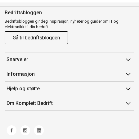
Bedriftsbloggen
Bedriftsbloggen gir deg inspirasjon, nyheter og guider om IT og
elektronikk til din bedrift.
Gå til bedriftsbloggen
Snarveier
Min side
Informasjon
Ordreoversikt
Salgsbetingelser
Hjelp og støtte
Mine produkter
Avtalevilkår for Komplett Bedrift Pluss
Kontakt oss
Om Komplett Bedrift
Produsenter
Retur
Om oss
EE-avfall
Frakt og levering
Jobb i Komplett
Retningslinjer kundekonkurranser
Ofte stilte spørsmål
Miljøarbeid og ESG