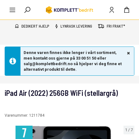
DEDIKERT HJELP
LYNRASK LEVERING
FRI FRAKT*
Denne varen finnes ikke lenger i vårt sortiment,
men kontakt oss gjerne på 33 00 51 50 eller
salg@komplettbedrift.no så hjelper vi deg finne et
alternativt produkt til dette.
iPad Air (2022) 256GB WiFi (stellargrå)
Varenummer:
1211784
1
/
7