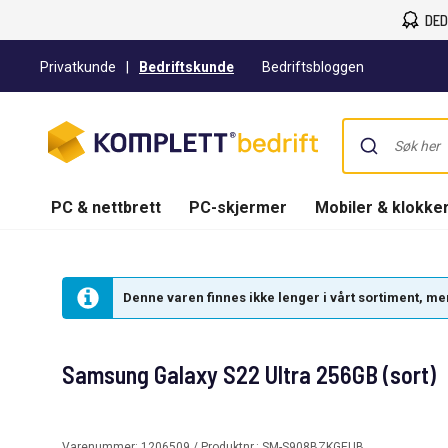
DED
Privatkunde
|
Bedriftskunde
Bedriftsbloggen
PC & nettbrett
PC-skjermer
Mobiler & klokke
Denne varen finnes ikke lenger i vårt sortiment, men 
Samsung Galaxy S22 Ultra 256GB (sort)
Varenummer:
1206509
/ Produktnr.:
SM-S908BZKGEUB