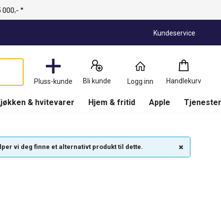
 000,- *
Kundeservice
Handlekurv
:
0
Produkter
Bli kunde
Handlekurv
Pluss-kunde
Logg inn
(
Handlekurv
)
jøkken & hvitevarer
Hjem & fritid
Apple
Tjenester
r vi deg finne et alternativt produkt til dette.