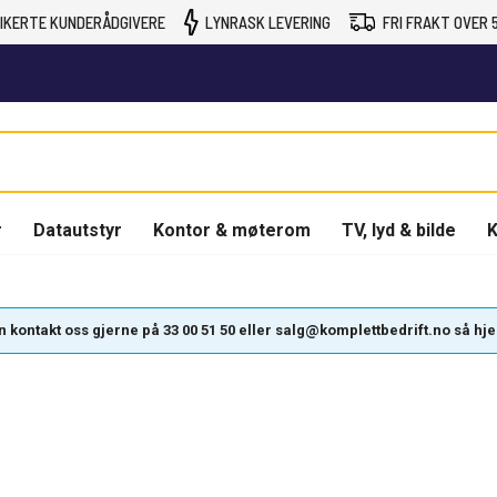
IKERTE KUNDERÅDGIVERE
LYNRASK LEVERING
FRI FRAKT OVER 5
r
Datautstyr
Kontor & møterom
TV, lyd & bilde
K
kontakt oss gjerne på 33 00 51 50 eller salg@komplettbedrift.no så hjelpe