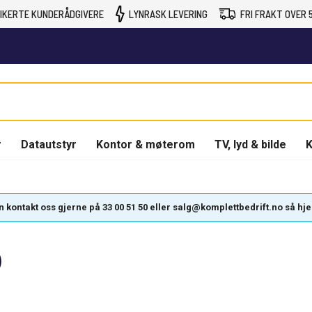
IKERTE KUNDERÅDGIVERE
LYNRASK LEVERING
FRI FRAKT OVER 5
r
Datautstyr
Kontor & møterom
TV, lyd & bilde
K
kontakt oss gjerne på 33 00 51 50 eller salg@komplettbedrift.no så hjelpe
)