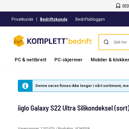
DED
Privatkunde
|
Bedriftskunde
Bedriftsbloggen
PC & nettbrett
PC-skjermer
Mobiler & klokke
Denne varen finnes ikke lenger i vårt sortiment, men 
iiglo Galaxy S22 Ultra Silikondeksel (sort
Varenummer:
1202470
/ Produktnr.:
IICH0058