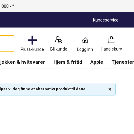
 000,- *
Kundeservice
Handlekurv
:
0
Produkter
Bli kunde
Handlekurv
Pluss-kunde
Logg inn
(
Handlekurv
)
jøkken & hvitevarer
Hjem & fritid
Apple
Tjenester
r vi deg finne et alternativt produkt til dette.