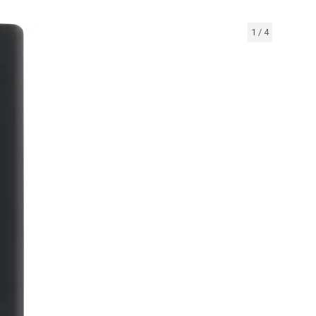
1
/
4