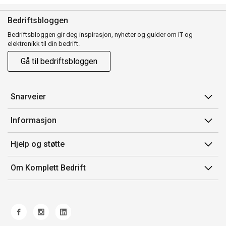
Bedriftsbloggen
Bedriftsbloggen gir deg inspirasjon, nyheter og guider om IT og
elektronikk til din bedrift.
Gå til bedriftsbloggen
Snarveier
Min side
Informasjon
Ordreoversikt
Salgsbetingelser
Hjelp og støtte
Mine produkter
Avtalevilkår for Komplett Bedrift Pluss
Kontakt oss
Om Komplett Bedrift
Produsenter
Retur
Om oss
EE-avfall
Frakt og levering
Jobb i Komplett
Retningslinjer kundekonkurranser
Ofte stilte spørsmål
Miljøarbeid og ESG