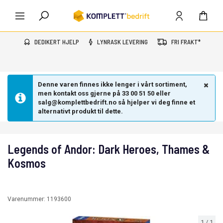
DEDIKERT HJELP
LYNRASK LEVERING
FRI FRAKT*
Denne varen finnes ikke lenger i vårt sortiment,
men kontakt oss gjerne på 33 00 51 50 eller
salg@komplettbedrift.no så hjelper vi deg finne et
alternativt produkt til dette.
Legends of Andor: Dark Heroes, Thames &
Kosmos
Varenummer:
1193600
1
/
1