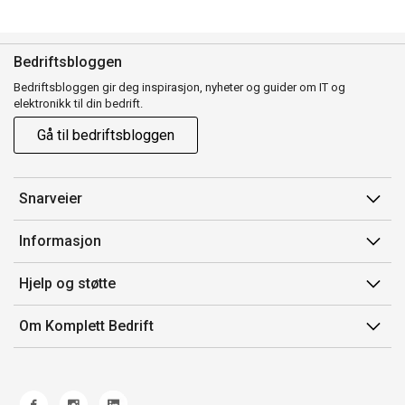
Bedriftsbloggen
Bedriftsbloggen gir deg inspirasjon, nyheter og guider om IT og
elektronikk til din bedrift.
Gå til bedriftsbloggen
Snarveier
Min side
Informasjon
Ordreoversikt
Salgsbetingelser
Hjelp og støtte
Mine produkter
Avtalevilkår for Komplett Bedrift Pluss
Kontakt oss
Om Komplett Bedrift
Produsenter
Retur
Om oss
EE-avfall
Frakt og levering
Jobb i Komplett
Retningslinjer kundekonkurranser