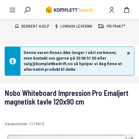
DEDIKERT HJELP
LYNRASK LEVERING
FRI FRAKT*
Denne varen finnes ikke lenger i vårt sortiment,
men kontakt oss gjerne på 33 00 51 50 eller
salg@komplettbedrift.no så hjelper vi deg finne et
alternativt produkt til dette.
Nobo Whiteboard Impression Pro Emaljert
magnetisk tavle 120x90 cm
Varenummer:
1179015
1
/
9