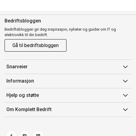
Bedriftsbloggen
Bedriftsbloggen gir deg inspirasjon, nyheter og guider om IT og
elektronikk til din bedrift.
Gå til bedriftsbloggen
Snarveier
Min side
Informasjon
Ordreoversikt
Salgsbetingelser
Hjelp og støtte
Mine produkter
Avtalevilkår for Komplett Bedrift Pluss
Kontakt oss
Om Komplett Bedrift
Produsenter
Retur
Om oss
EE-avfall
Frakt og levering
Jobb i Komplett
Retningslinjer kundekonkurranser