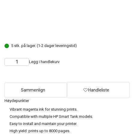
5 stk. på lager. (1-2 dager leveringstid)
Legg i handlekurv
Choose
Quantity
quantity
Sammenlign
Handleliste
Høydepunkter
Vibrant magenta ink for stunning prints.
Compatible with multiple HP Smart Tank models.
Easy to install and maintain your printer.
High yield: prints up to 8000 pages.