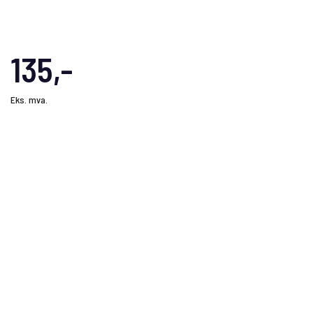
135,-
Eks. mva.