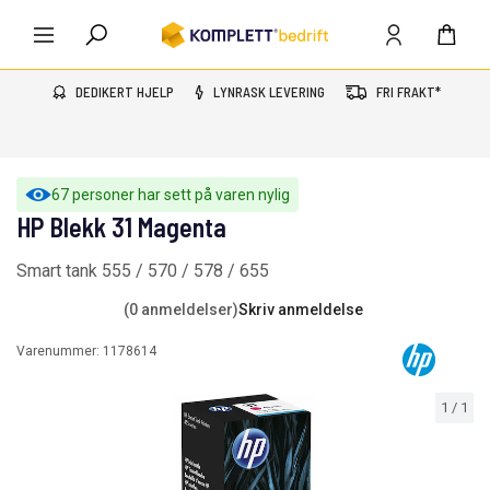
DEDIKERT HJELP
LYNRASK LEVERING
FRI FRAKT*
67 personer har sett på varen nylig
HP Blekk 31 Magenta
Smart tank 555 / 570 / 578 / 655
(0 anmeldelser)
Skriv anmeldelse
Varenummer:
1178614
1
/
1