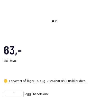
63,-
Eks. mva.
Forventet på lager 15. aug. 2026 (20+ stk), usikker dato.
Legg i handlekurv
Choose
Quantity
quantity