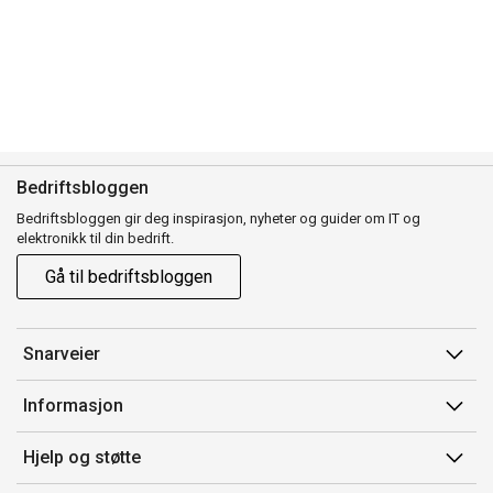
Bedriftsbloggen
Bedriftsbloggen gir deg inspirasjon, nyheter og guider om IT og
elektronikk til din bedrift.
Gå til bedriftsbloggen
Snarveier
Min side
Informasjon
Ordreoversikt
Salgsbetingelser
Hjelp og støtte
Mine produkter
Avtalevilkår for Komplett Bedrift Pluss