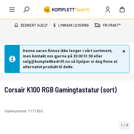
DEDIKERT HJELP
LYNRASK LEVERING
FRI FRAKT*
Denne varen finnes ikke lenger i vårt sortiment,
men kontakt oss gjerne på 33 00 51 50 eller
salg@komplettbedrift.no så hjelper vi deg finne et
alternativt produkt til dette.
Corsair K100 RGB Gamingtastatur (sort)
Varenummer:
1171903
1
/
9