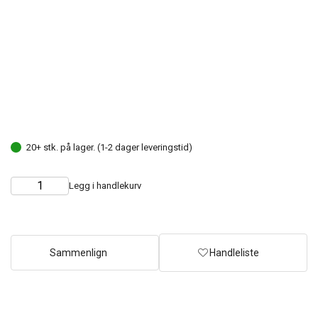
20+ stk. på lager. (1-2 dager leveringstid)
Legg i handlekurv
Choose
Quantity
quantity
Sammenlign
Handleliste