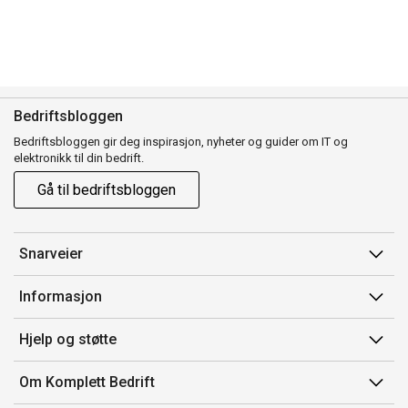
Bedriftsbloggen
Bedriftsbloggen gir deg inspirasjon, nyheter og guider om IT og
elektronikk til din bedrift.
Gå til bedriftsbloggen
Snarveier
Min side
Informasjon
Ordreoversikt
Salgsbetingelser
Hjelp og støtte
Mine produkter
Avtalevilkår for Komplett Bedrift Pluss
Kontakt oss
Om Komplett Bedrift
Produsenter
Retur