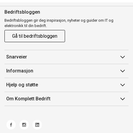
Bedriftsbloggen
Bedriftsbloggen gir deg inspirasjon, nyheter og guider om IT og
elektronikk til din bedrift.
Gå til bedriftsbloggen
Snarveier
Min side
Informasjon
Ordreoversikt
Salgsbetingelser
Hjelp og støtte
Mine produkter
Avtalevilkår for Komplett Bedrift Pluss
Kontakt oss
Om Komplett Bedrift
Produsenter
Retur
Om oss
EE-avfall
Frakt og levering
Jobb i Komplett
Retningslinjer kundekonkurranser
Ofte stilte spørsmål
Miljøarbeid og ESG