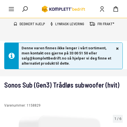
DEDIKERT HJELP
LYNRASK LEVERING
FRI FRAKT*
Denne varen finnes ikke lenger i vårt sortiment,
men kontakt oss gjerne på 33 00 51 50 eller
salg@komplettbedrift.no så hjelper vi deg finne et
alternativt produkt til dette.
Sonos Sub (Gen3) Trådløs subwoofer (hvit)
Varenummer:
1158829
1
/
6