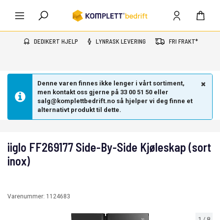
DEDIKERT HJELP
LYNRASK LEVERING
FRI FRAKT*
Denne varen finnes ikke lenger i vårt sortiment,
men kontakt oss gjerne på 33 00 51 50 eller
salg@komplettbedrift.no så hjelper vi deg finne et
alternativt produkt til dette.
iiglo FF269177 Side-By-Side Kjøleskap (sort
inox)
Varenummer:
1124683
1
/
8