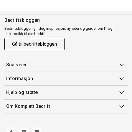
Bedriftsbloggen
Bedriftsbloggen gir deg inspirasjon, nyheter og guider om IT og
elektronikk til din bedrift.
Gå til bedriftsbloggen
Snarveier
Min side
Informasjon
Ordreoversikt
Salgsbetingelser
Hjelp og støtte
Mine produkter
Avtalevilkår for Komplett Bedrift Pluss
Kontakt oss
Om Komplett Bedrift
Produsenter
Retur
Om oss
EE-avfall
Frakt og levering
Jobb i Komplett
Retningslinjer kundekonkurranser