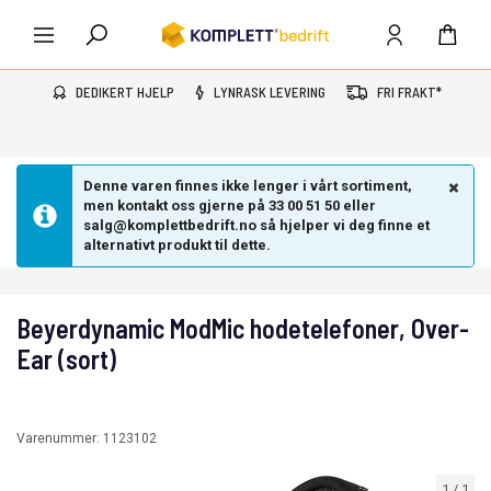
DEDIKERT HJELP
LYNRASK LEVERING
FRI FRAKT*
Denne varen finnes ikke lenger i vårt sortiment,
men kontakt oss gjerne på 33 00 51 50 eller
salg@komplettbedrift.no så hjelper vi deg finne et
alternativt produkt til dette.
Beyerdynamic ModMic hodetelefoner, Over-
Ear (sort)
Varenummer:
1123102
1
/
1