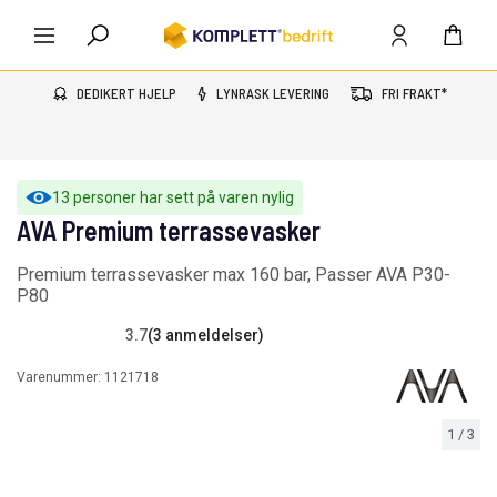
DEDIKERT HJELP
LYNRASK LEVERING
FRI FRAKT*
13 personer har sett på varen nylig
AVA Premium terrassevasker
Premium terrassevasker max 160 bar, Passer AVA P30-
P80
3.7
(3 anmeldelser)
Varenummer:
1121718
1
/
3