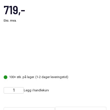
719,-
Eks. mva.
100+ stk. på lager. (1-2 dager leveringstid)
Legg i handlekurv
Choose
Quantity
quantity