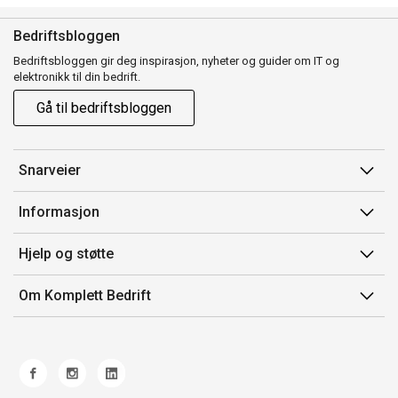
Bedriftsbloggen
Bedriftsbloggen gir deg inspirasjon, nyheter og guider om IT og
elektronikk til din bedrift.
Gå til bedriftsbloggen
Snarveier
Min side
Informasjon
Ordreoversikt
Salgsbetingelser
Hjelp og støtte
Mine produkter
Avtalevilkår for Komplett Bedrift Pluss
Kontakt oss
Om Komplett Bedrift
Produsenter
Retur
Om oss
EE-avfall
Frakt og levering
Jobb i Komplett
Retningslinjer kundekonkurranser
Ofte stilte spørsmål
Miljøarbeid og ESG