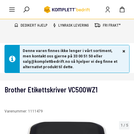
DEDIKERT HJELP
LYNRASK LEVERING
FRI FRAKT*
Denne varen finnes ikke lenger i vårt sortiment,
men kontakt oss gjerne på 33 00 51 50 eller
salg@komplettbedrift.no så hjelper vi deg finne et
alternativt produkt til dette.
Brother Etikettskriver VC500WZ1
Varenummer:
1111479
1
/
5