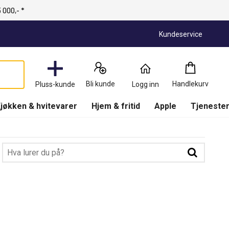
 000,- *
Kundeservice
Handlekur
0
Bli kunde
Handlekurv
Pluss-kunde
Logg inn
Produkter
(
Handlekur
jøkken & hvitevarer
Hjem & fritid
Apple
Tjenester