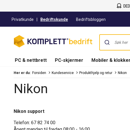
DED
Privatkunde
|
Bedriftskunde
Bedriftsbloggen
PC & nettbrett
PC-skjermer
Mobiler & klokke
Her er du:
Forsiden
Kundeservice
Produkthjelp og retur
Nikon
Nikon
Nikon support
Telefon: 67 82 74 00
Åpent mandag til fredag 08:00 - 16:00