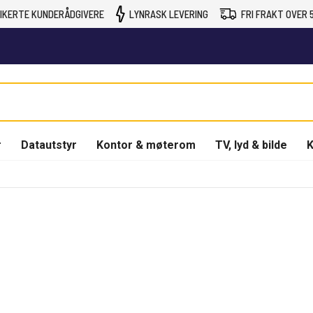
IKERTE KUNDERÅDGIVERE
LYNRASK LEVERING
FRI FRAKT OVER 5
r
Datautstyr
Kontor & møterom
TV, lyd & bilde
K