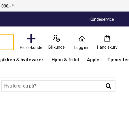
 000,- *
Kundeservice
Handlekur
0
Bli kunde
Handlekurv
Pluss-kunde
Logg inn
Produkter
(
Handlekur
jøkken & hvitevarer
Hjem & fritid
Apple
Tjenester