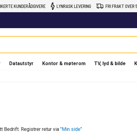
IKERTE KUNDERÅDGIVERE
LYNRASK LEVERING
FRI FRAKT OVER 5
r
Datautstyr
Kontor & møterom
TV, lyd & bilde
K
 Bedrift. Registrer retur via
"Min side"