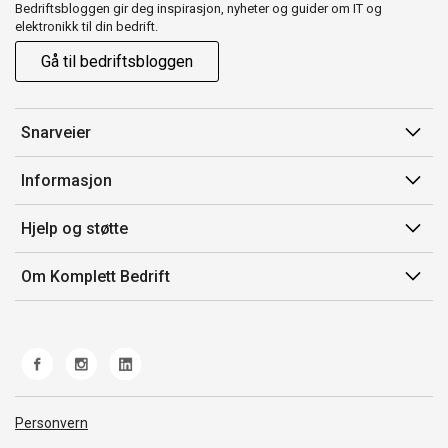
Bedriftsbloggen gir deg inspirasjon, nyheter og guider om IT og
elektronikk til din bedrift.
Gå til bedriftsbloggen
Snarveier
Min side
Informasjon
Ordreoversikt
Salgsbetingelser
Hjelp og støtte
Mine produkter
Avtalevilkår for Komplett Bedrift Pluss
Kontakt oss
Om Komplett Bedrift
Produsenter
Retur
EE-avfall
Om oss
Frakt og levering
Retningslinjer kundekonkurranser
Jobb i Komplett
Ofte stilte spørsmål
Miljøarbeid og ESG
Åpenhetsloven
Personvern
Whistleblowing