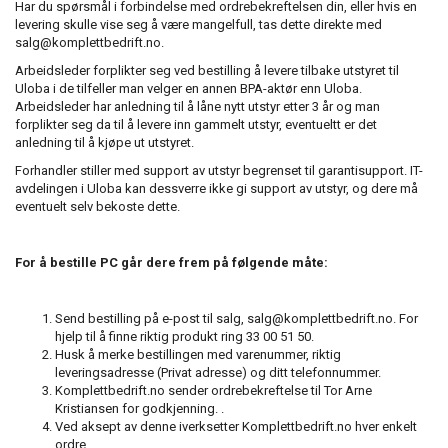
Har du spørsmål i forbindelse med ordrebekreftelsen din, eller hvis en
levering skulle vise seg å være mangelfull, tas dette direkte med
salg@komplettbedrift.no.
Arbeidsleder forplikter seg ved bestilling å levere tilbake utstyret til
Uloba i de tilfeller man velger en annen BPA-aktør enn Uloba.
Arbeidsleder har anledning til å låne nytt utstyr etter 3 år og man
forplikter seg da til å levere inn gammelt utstyr, eventueltt er det
anledning til å kjøpe ut utstyret.
Forhandler stiller med support av utstyr begrenset til garantisupport. IT-
avdelingen i Uloba kan dessverre ikke gi support av utstyr, og dere må
eventuelt selv bekoste dette.
For å bestille PC går dere frem på følgende måte:
Send bestilling på e-post til salg, salg@komplettbedrift.no
. For
hjelp til å finne riktig produkt ring 33 00 51 50.
Husk å merke bestillingen med varenummer, riktig
leveringsadresse (Privat adresse) og ditt telefonnummer.
Komplettbedrift.no sender ordrebekreftelse til Tor Arne
Kristiansen for godkjenning. .
Ved aksept av denne iverksetter Komplettbedrift.no hver enkelt
ordre.