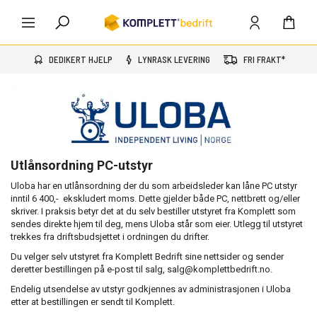
DEDIKERT HJELP
LYNRASK LEVERING
FRI FRAKT*
Utlånsordning PC-utstyr
Uloba har en utlånsordning der du som arbeidsleder kan låne PC utstyr
inntil 6 400,- ekskludert moms. Dette gjelder både PC, nettbrett og/eller
skriver. I praksis betyr det at du selv bestiller utstyret fra Komplett som
sendes direkte hjem til deg, mens Uloba står som eier. Utlegg til utstyret
trekkes fra driftsbudsjettet i ordningen du drifter.
Du velger selv utstyret fra Komplett Bedrift sine nettsider og sender
deretter bestillingen på e-post til salg, salg@komplettbedrift.no.
Endelig utsendelse av utstyr godkjennes av administrasjonen i Uloba
etter at bestillingen er sendt til Komplett.