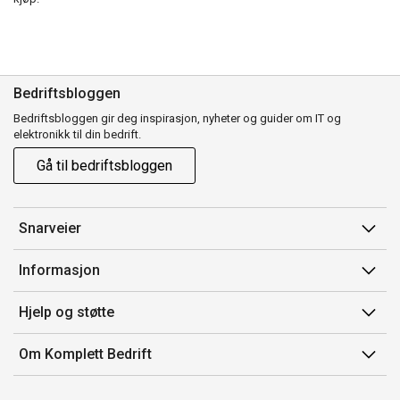
Bedriftsbloggen
Bedriftsbloggen gir deg inspirasjon, nyheter og guider om IT og
elektronikk til din bedrift.
Gå til bedriftsbloggen
Snarveier
Min side
Informasjon
Ordreoversikt
Salgsbetingelser
Hjelp og støtte
Mine produkter
Avtalevilkår for Komplett Bedrift Pluss
Kontakt oss
Om Komplett Bedrift
Produsenter
Retur
Om oss
EE-avfall