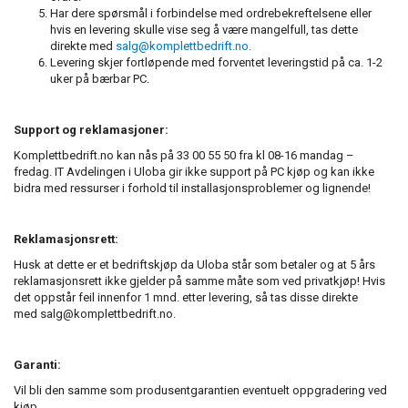
Har dere spørsmål i forbindelse med ordrebekreftelsene eller
hvis en levering skulle vise seg å være mangelfull, tas dette
direkte med
salg@komplettbedrift.no.
Levering skjer fortløpende med forventet leveringstid på ca. 1-2
uker på bærbar PC.
Support og reklamasjoner:
Komplettbedrift.no kan nås på 33 00 55 50 fra kl 08-16 mandag –
fredag. IT Avdelingen i Uloba gir ikke support på PC kjøp og kan ikke
bidra med ressurser i forhold til installasjonsproblemer og lignende!
Reklamasjonsrett:
Husk at dette er et bedriftskjøp da Uloba står som betaler og at 5 års
reklamasjonsrett ikke gjelder på samme måte som ved privatkjøp! Hvis
det oppstår feil innenfor 1 mnd. etter levering, så tas disse direkte
med salg@komplettbedrift.no.
Garanti:
Vil bli den samme som produsentgarantien eventuelt oppgradering ved
kjøp.