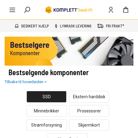
DEDIKERT HJELP
LYNRASK LEVERING
FRI FRAKT*
Bestselgende komponenter
Tilbake til hovedsiden >
SSD
Ekstern harddisk
Minnebrikker
Prosessorer
Strømforsyning
Skjermkort