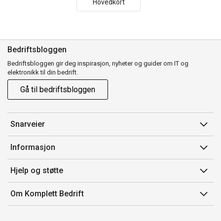
Hovedkort
Bedriftsbloggen
Bedriftsbloggen gir deg inspirasjon, nyheter og guider om IT og
elektronikk til din bedrift.
Gå til bedriftsbloggen
Snarveier
Min side
Informasjon
Ordreoversikt
Salgsbetingelser
Hjelp og støtte
Mine produkter
Avtalevilkår for Komplett Bedrift Pluss
Kontakt oss
Om Komplett Bedrift
Produsenter
Retur
Om oss
EE-avfall