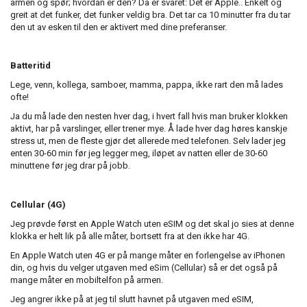
armen og spør; hvordan er den? Da er svaret: Det er Apple.. Enkelt og
greit at det funker, det funker veldig bra. Det tar ca 10 minutter fra du tar
den ut av esken til den er aktivert med dine preferanser.
Batteritid
Lege, venn, kollega, samboer, mamma, pappa, ikke rart den må lades
ofte!
Ja du må lade den nesten hver dag, i hvert fall hvis man bruker klokken
aktivt, har på varslinger, eller trener mye. Å lade hver dag høres kanskje
stress ut, men de fleste gjør det allerede med telefonen. Selv lader jeg
enten 30-60 min før jeg legger meg, iløpet av natten eller de 30-60
minuttene før jeg drar på jobb.
Cellular (4G)
Jeg prøvde først en Apple Watch uten eSIM og det skal jo sies at denne
klokka er helt lik på alle måter, bortsett fra at den ikke har 4G.
En Apple Watch uten 4G er på mange måter en forlengelse av iPhonen
din, og hvis du velger utgaven med eSim (Cellular) så er det også på
mange måter en mobiltelfon på armen.
Jeg angrer ikke på at jeg til slutt havnet på utgaven med eSIM,