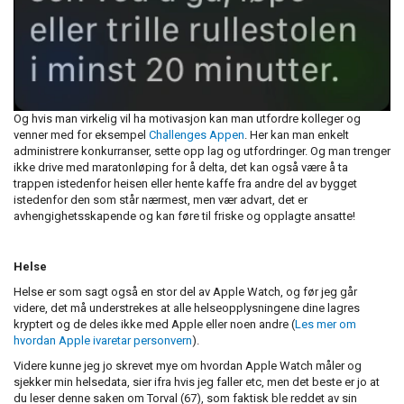
Og hvis man virkelig vil ha motivasjon kan man utfordre kolleger og
venner med for eksempel
Challenges Appen
. Her kan man enkelt
administrere konkurranser, sette opp lag og utfordringer. Og man trenger
ikke drive med maratonløping for å delta, det kan også være å ta
trappen istedenfor heisen eller hente kaffe fra andre del av bygget
istedenfor den som står nærmest, men vær advart, det er
avhengighetsskapende og kan føre til friske og opplagte ansatte!
Helse
Helse er som sagt også en stor del av Apple Watch, og før jeg går
videre, det må understrekes at alle helseopplysningene dine lagres
kryptert og de deles ikke med Apple eller noen andre (
Les mer om
hvordan Apple ivaretar personvern
).
Videre kunne jeg jo skrevet mye om hvordan Apple Watch måler og
sjekker min helsedata, sier ifra hvis jeg faller etc, men det beste er jo at
du leser denne saken om Torval (67), som faktisk ble reddet av sin