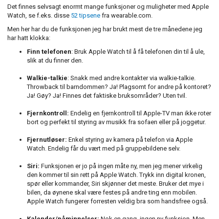
Det finnes selvsagt enormt mange funksjoner og muligheter med Apple
Watch, se f.eks. disse
52 tipsene
fra wearable.com.
Men her har du de funksjonen jeg har brukt mest de tre månedene jeg
har hatt klokka:
Finn telefonen
: Bruk Apple Watch til å få telefonen din til å ule,
slik at du finner den.
Walkie-talkie
: Snakk med andre kontakter via walkie-talkie.
Throwback til barndommen? Ja! Plagsomt for andre på kontoret?
Ja! Gøy? Ja! Finnes det faktiske bruksområder? Uten tvil.
Fjernkontroll:
Endelig en fjernkontroll til Apple-TV man ikke roter
bort og perfekt til styring av musikk fra sofaen eller på joggetur.
Fjernutløser:
Enkel styring av kamera på telefon via Apple
Watch. Endelig får du vært med på gruppebildene selv.
Siri:
Funksjonen er jo på ingen måte ny, men jeg mener virkelig
den kommer til sin rett på Apple Watch. Trykk inn digital kronen,
spør eller kommander, Siri skjønner det meste. Bruker det mye i
bilen, da øynene skal være festes på andre ting enn mobilen.
Apple Watch fungerer forresten veldig bra som handsfree også.
Kalender/påminnelser:
Nok en gang, ingen ny funksjon. Men