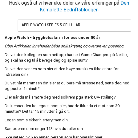
Husk også at vi hver uke deler av våre erfaringer på
Den
Komplette Bedriftsbloggen
APPLE WATCH SERIES 5 CELLULAR
Apple Watch - trygghetsalarm for oss under 80 år
Obs! Artikkelen inneholder både snikskryting og overdreven posering.
Du vet den kollegaen som nettopp har sett Game Changers på Netflix,
og skal ha deg til å bevege deg og spise sunt?
Du vet den vennen som sier at den høye musikken ikke er bra for
hørselen din?
Du vet når mammaen din sier at du bare må stresse ned, sette deg ned
og puste i 1 minutt?
Eller når du må smøre deg med solkrem pga sterk UV-stråling?
Du kjenner den kollegaen som sier; hadde ikke du et møte om 30
minutter? Det tar 15 minutter å gå dit!
Legen som sjekker hjerterytmen din..
Samboeren som ringer 113 hvis du faller om..
Ikke vet jeg hvilken annen person som har oversikt over