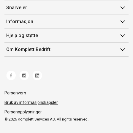
Snarveier
Min side
Informasjon
Ordreoversikt
Salgsbetingelser
Hjelp og støtte
Mine produkter
Avtalevilkår for Komplett Bedrift Pluss
Kontakt oss
Om Komplett Bedrift
Produsenter
Retur
Om oss
EE-avfall
Frakt og levering
Jobb i Komplett
Retningslinjer kundekonkurranser
Ofte stilte spørsmål
Miljøarbeid og ESG
Åpenhetsloven
Personvern
Whistleblowing
Bruk av informasjonskapsler
Personopplysninger
© 2026 Komplett Services AS. All rights reserved.