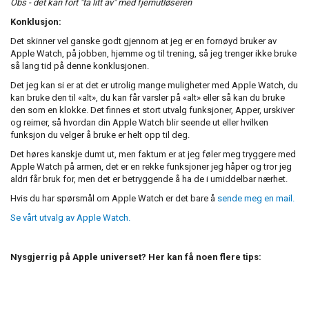
Obs - det kan fort "ta litt av" med fjernutløseren
Konklusjon:
Det skinner vel ganske godt gjennom at jeg er en fornøyd bruker av
Apple Watch, på jobben, hjemme og til trening, så jeg trenger ikke bruke
så lang tid på denne konklusjonen.
Det jeg kan si er at det er utrolig mange muligheter med Apple Watch, du
kan bruke den til «alt», du kan får varsler på «alt» eller så kan du bruke
den som en klokke. Det finnes et stort utvalg funksjoner, Apper, urskiver
og reimer, så hvordan din Apple Watch blir seende ut eller hvilken
funksjon du velger å bruke er helt opp til deg.
Det høres kanskje dumt ut, men faktum er at jeg føler meg tryggere med
Apple Watch på armen, det er en rekke funksjoner jeg håper og tror jeg
aldri får bruk for, men det er betryggende å ha de i umiddelbar nærhet.
Hvis du har spørsmål om Apple Watch er det bare å
sende meg en mail.
Se vårt utvalg av Apple Watch.
Nysgjerrig på Apple universet? Her kan få noen flere tips: