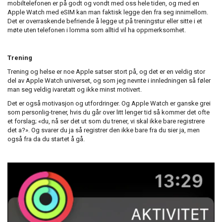
mobiltelefonen er på godt og vondt med oss hele tiden, og med en
Apple Watch med eSIM kan man faktisk legge den fra seg innimellom.
Det er overraskende befriende å legge ut på treningstur eller sitte i et
møte uten telefonen i lomma som alltid vil ha oppmerksomhet.
Trening
Trening og helse er noe Apple satser stort på, og det er en veldig stor
del av Apple Watch universet, og som jeg nevnte i innledningen så føler
man seg veldig ivaretatt og ikke minst motivert.
Det er også motivasjon og utfordringer. Og Apple Watch er ganske grei
som personlig-trener, hvis du går over litt lenger tid så kommer det ofte
et forslag; «du, nå ser det ut som du trener, vi skal ikke bare registrere
det a?». Og svarer du ja så registrer den ikke bare fra du sier ja, men
også fra da du startet å gå.