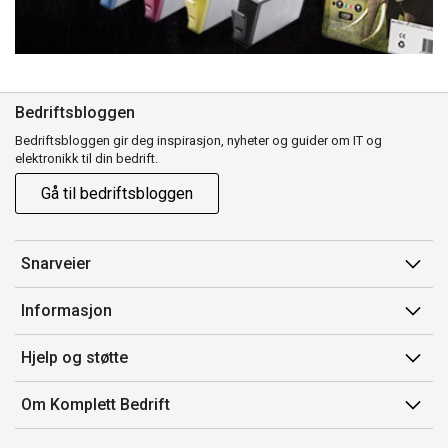
Bedriftsbloggen
Bedriftsbloggen gir deg inspirasjon, nyheter og guider om IT og
elektronikk til din bedrift.
Gå til bedriftsbloggen
Snarveier
Min side
Informasjon
Ordreoversikt
Salgsbetingelser
Hjelp og støtte
Mine produkter
Avtalevilkår for Komplett Bedrift Pluss
Kontakt oss
Om Komplett Bedrift
Produsenter
Retur
Om oss
EE-avfall