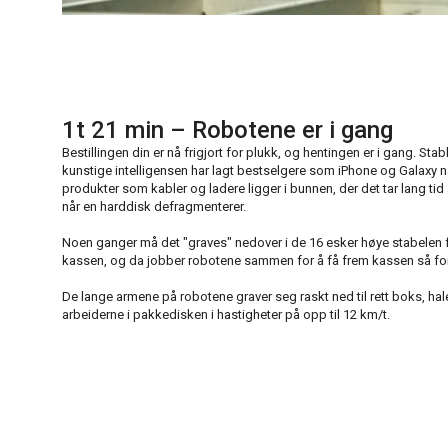
1t 21 min – Robotene er i gang
Bestillingen din er nå frigjort for plukk, og hentingen er i gang. Sta
kunstige intelligensen har lagt bestselgere som iPhone og Galaxy n
produkter som kabler og ladere ligger i bunnen, der det tar lang tid å
når en harddisk defragmenterer.
Noen ganger må det "graves" nedover i de 16 esker høye stabelen f
kassen, og da jobber robotene sammen for å få frem kassen så fo
De lange armene på robotene graver seg raskt ned til rett boks, hal
arbeiderne i pakkedisken i hastigheter på opp til 12 km/t.