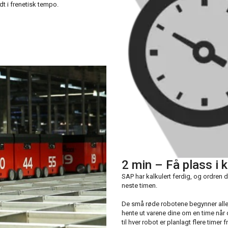
dt i frenetisk tempo.
2 min – Få plass i 
SAP har kalkulert ferdig, og ordren d
neste timen.
De små røde robotene begynner aller
hente ut varene dine om en time når d
til hver robot er planlagt flere timer 