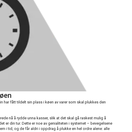
køen
in har fått tildelt sin plass i køen av varer som skal plukkes den
ede nå å rydde unna kasser, slik at det skal gå raskest mulig å
et er din tur. Dette er noe av genialiteten i systemet – bevegelsene
frem i tid, og de får aldri i oppdrag å plukke en hel ordre alene: alle