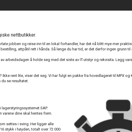
iske nettbutikker.
late jobben og reise inn til en lokal forhandler, har det nå blitt mye mer prakti
estilling, attpåtil rett i hånda. Så lenge du har tid, er det derfor ingen grunn ti
arbeidsdagen å holde seg med det siste av IT-utstyr og rekvisita. Legg varene i
? Ikke rent lite, viser det seg. Vi har fulgt en pakke fra hovedlageret til MPX
du se resultatet.
 lagerstyringssystemet SAP.
 varene dine skal hentes frem.
m settes i sving. Her ligger alle
16 stykk i høyden, totalt over 72 000