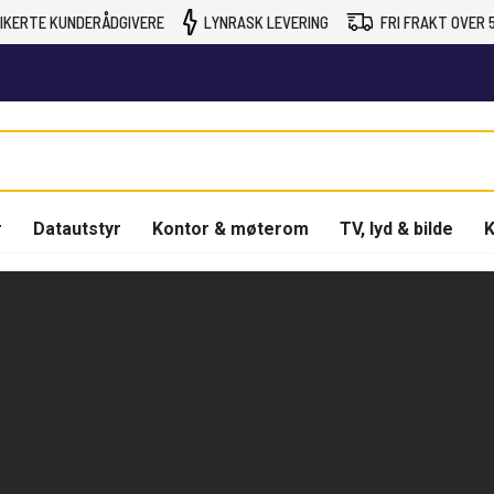
IKERTE KUNDERÅDGIVERE
LYNRASK LEVERING
FRI FRAKT OVER 5
r
Datautstyr
Kontor & møterom
TV, lyd & bilde
K