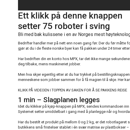
Ett klikk på denne knappen
setter 75 roboter i sving
Bli med bak kulissene i en av Norges mest høyteknolog
Bedrifter handler mer på nett enn noen gang før. Der du før måtte for
gjør at du i de fleste norske byer kan få pakken under 24 timer etter b
Har bedriften din en konto hos MPX, tar det ikke mange sekundene av 
deg tilbake, mens maskineriet jobber.
Men hva skjer egentlig etter at du har trykket på bestillingsknappen
menneskene som jobber sammen for å få magien til å skje. Her kan 
KLIKK PÅ VIDEOEN I TOPPEN AV SAKEN FOR Å SE PAKKENS REISE
1 min – Slagplanen legges
Idet du klikker på kjøp-knappen på MPX, sendes kommandoen inn i
Systemet setter umiddelbart i gang med å planlegge når og hvordan
Har du bestilt et produkt på mellom 0 og 2 kg, er det robotlageret so
butikkens små fristelser stablet i én svær matrise av plastbokser – 