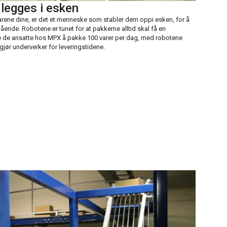
 legges i esken
arene dine, er det et menneske som stabler dem oppi esken, for å
ående. Robotene er tunet for at pakkerne alltid skal få en
arte de ansatte hos MPX å pakke 100 varer per dag, med robotene
 gjør underverker for leveringstidene.