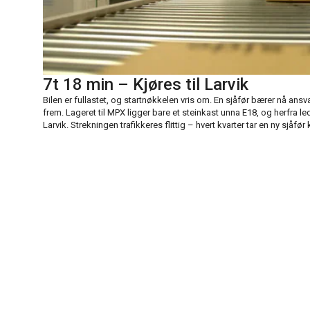
7t 18 min – Kjøres til Larvik
Bilen er fullastet, og startnøkkelen vris om. En sjåfør bærer nå ansv
frem. Lageret til MPX ligger bare et steinkast unna E18, og herfra led
Larvik. Strekningen trafikkeres flittig – hvert kvarter tar en ny sjåfør 