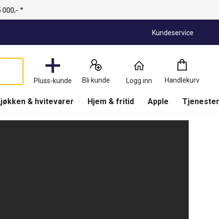
 000,- *
Kundeservice
Handlekurv
:
0
Produkter
Bli kunde
Handlekurv
Pluss-kunde
Logg inn
(
Handlekurv
)
jøkken & hvitevarer
Hjem & fritid
Apple
Tjenester