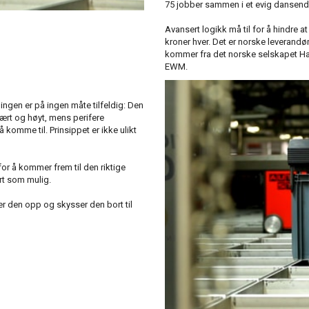
75 jobber sammen i et evig dansend
Avansert logikk må til for å hindre at
kroner hver. Det er norske leverand
kommer fra det norske selskapet Ha
EWM.
blingen er på ingen måte tilfeldig: Den
ært og høyt, mens perifere
 komme til. Prinsippet er ikke ulikt
or å kommer frem til den riktige
rt som mulig.
er den opp og skysser den bort til