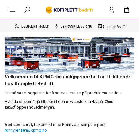
DEDIKERT HJELP
LYNRASK LEVERING
FRI FRAKT*
Velkommen til KPMG sin innkjøpsportal for IT-tilbehør
hos Komplett Bedrift.
Du må være logget inn for å se avtalepriser på produktene under.
Hvis du ønsker å gå tilbake til denne websiden trykk på
"Dine
tilbud"
oppe i hovedmenyen.
Ved spørsmål,
ta kontakt med Ronny Jensen på e-post
ronny.jensen@kpmg.no