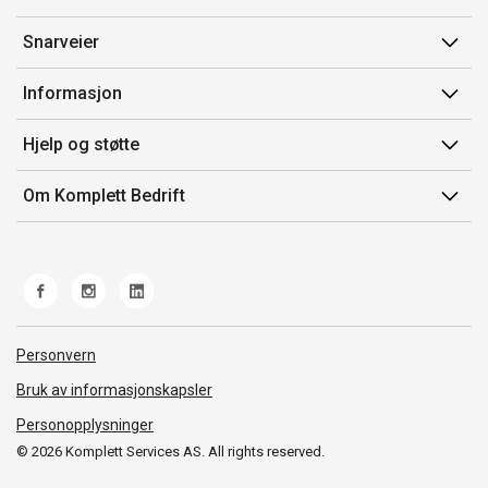
Snarveier
Min side
Informasjon
Ordreoversikt
Salgsbetingelser
Hjelp og støtte
Mine produkter
Avtalevilkår for Komplett Bedrift Pluss
Kontakt oss
Om Komplett Bedrift
Produsenter
Retur
Om oss
EE-avfall
Frakt og levering
Jobb i Komplett
Retningslinjer kundekonkurranser
Ofte stilte spørsmål
Miljøarbeid og ESG
Åpenhetsloven
Personvern
Whistleblowing
Bruk av informasjonskapsler
Personopplysninger
© 2026 Komplett Services AS. All rights reserved.