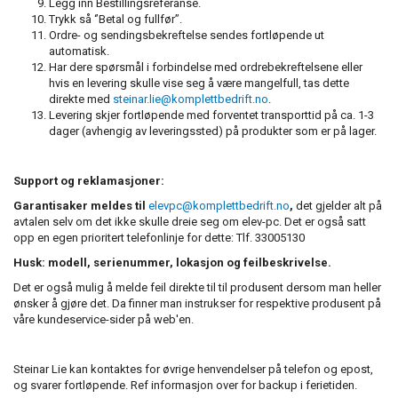
Legg inn Bestillingsreferanse.
Trykk så ‘’Betal og fullfør’’.
Ordre- og sendingsbekreftelse sendes fortløpende ut
automatisk.
Har dere spørsmål i forbindelse med ordrebekreftelsene eller
hvis en levering skulle vise seg å være mangelfull, tas dette
direkte med
steinar.lie@komplettbedrift.no
.
Levering skjer fortløpende med forventet transporttid på ca. 1-3
dager (avhengig av leveringssted) på produkter som er på lager.
Support og reklamasjoner:
Garantisaker meldes til
elevpc@komplettbedrift.no
,
det gjelder alt på
avtalen selv om det ikke skulle dreie seg om elev-pc. Det er også satt
opp en egen prioritert telefonlinje for dette: Tlf. 33005130
Husk: modell, serienummer, lokasjon og feilbeskrivelse.
Det er også mulig å melde feil direkte til til produsent dersom man heller
ønsker å gjøre det. Da finner man instrukser for respektive produsent på
våre kundeservice-sider på web'en.
Steinar Lie kan kontaktes for øvrige henvendelser på telefon og epost,
og svarer fortløpende. Ref informasjon over for backup i ferietiden.