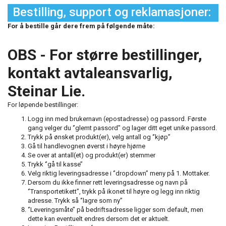
Bestilling, support og reklamasjoner:
For å bestille går dere frem på følgende måte:
OBS - For større bestillinger,
kontakt avtaleansvarlig,
Steinar Lie.
For løpende bestillinger:
Logg inn med brukernavn (epostadresse) og passord. Første
gang velger du ‘’glemt passord’’ og lager ditt eget unike passord.
Trykk på ønsket produkt(er), velg antall og ‘’kjøp’’
Gå til handlevognen øverst i høyre hjørne
Se over at antall(et) og produkt(er) stemmer
Trykk ‘’gå til kasse’’
Velg riktig leveringsadresse i ‘’dropdown’’ meny på 1. Mottaker.
Dersom du ikke finner rett leveringsadresse og navn på
‘’Transportetikett’’, trykk på ikonet til høyre og legg inn riktig
adresse. Trykk så ‘’lagre som ny’’
‘’Leveringsmåte’’ på bedriftsadresse ligger som default, men
dette kan eventuelt endres dersom det er aktuelt.