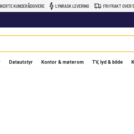
IKERTE KUNDERÅDGIVERE
LYNRASK LEVERING
FRI FRAKT OVER 5
r
Datautstyr
Kontor & møterom
TV, lyd & bilde
K