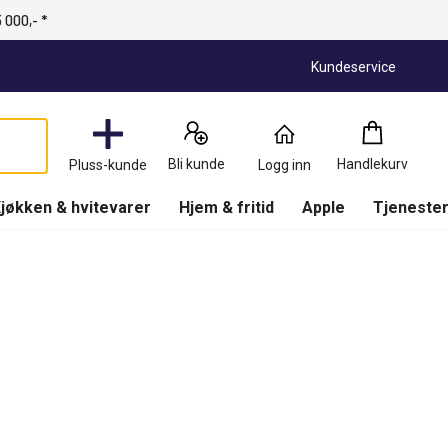
 000,- *
Kundeservice
Handlekurv
:
0
Produkter
Bli kunde
Handlekurv
Pluss-kunde
Logg inn
(
Handlekurv
)
jøkken & hvitevarer
Hjem & fritid
Apple
Tjenester