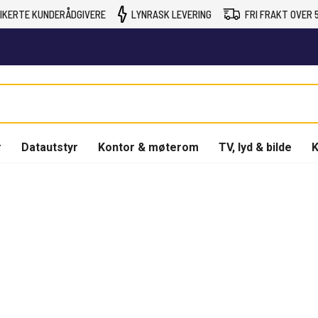
IKERTE KUNDERÅDGIVERE
LYNRASK LEVERING
FRI FRAKT OVER 5
r
Datautstyr
Kontor & møterom
TV, lyd & bilde
K