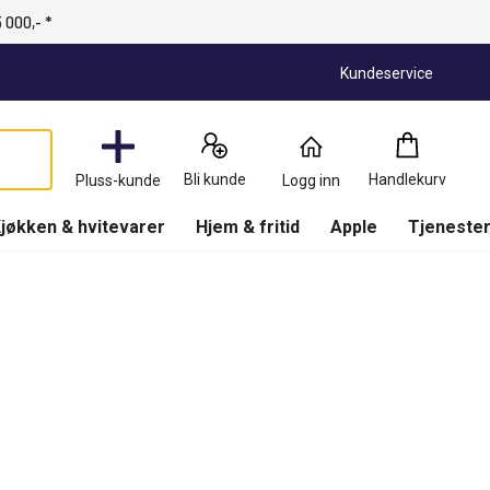
 000,- *
Kundeservice
Handlekurv
:
0
Produkter
Bli kunde
Handlekurv
Pluss-kunde
Logg inn
(
Handlekurv
)
jøkken & hvitevarer
Hjem & fritid
Apple
Tjenester