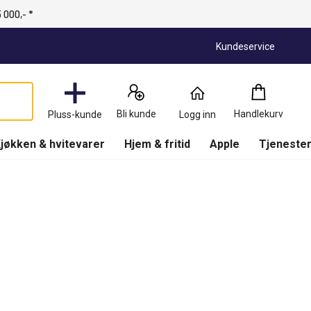
 000,- *
Kundeservice
Handlekurv
:
0
Produkter
Bli kunde
Handlekurv
Pluss-kunde
Logg inn
(
Handlekurv
)
jøkken & hvitevarer
Hjem & fritid
Apple
Tjenester