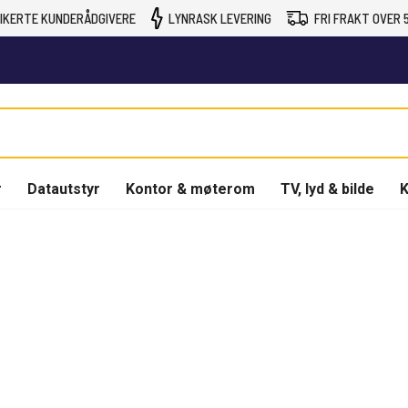
IKERTE KUNDERÅDGIVERE
LYNRASK LEVERING
FRI FRAKT OVER 5
r
Datautstyr
Kontor & møterom
TV, lyd & bilde
K