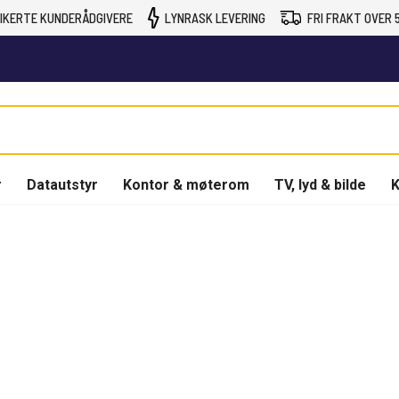
IKERTE KUNDERÅDGIVERE
LYNRASK LEVERING
FRI FRAKT OVER 5
r
Datautstyr
Kontor & møterom
TV, lyd & bilde
K