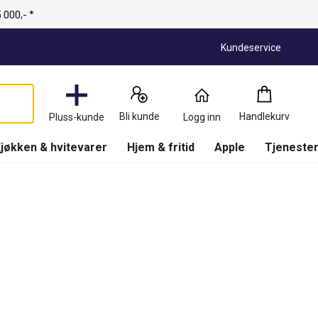
 000,- *
Kundeservice
Handlekurv
:
0
Produkter
Bli kunde
Handlekurv
Pluss-kunde
Logg inn
(
Handlekurv
)
jøkken & hvitevarer
Hjem & fritid
Apple
Tjenester