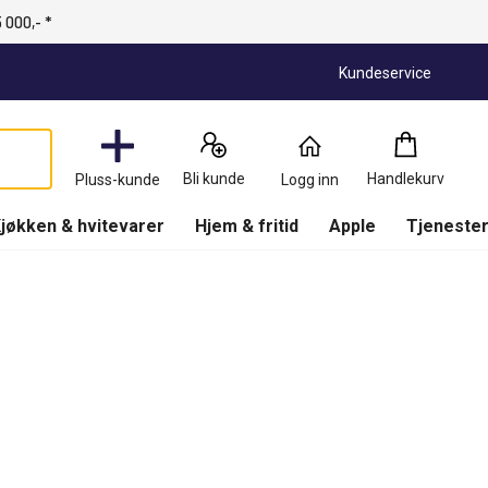
 000,- *
Kundeservice
Handlekurv
:
0
Produkter
Bli kunde
Handlekurv
Pluss-kunde
Logg inn
(
Handlekurv
)
jøkken & hvitevarer
Hjem & fritid
Apple
Tjenester