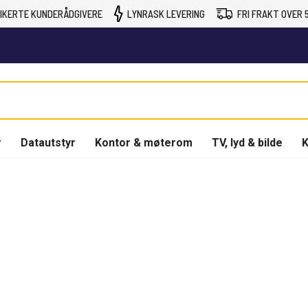
IKERTE KUNDERÅDGIVERE
LYNRASK LEVERING
FRI FRAKT OVER 5
r
Datautstyr
Kontor & møterom
TV, lyd & bilde
K