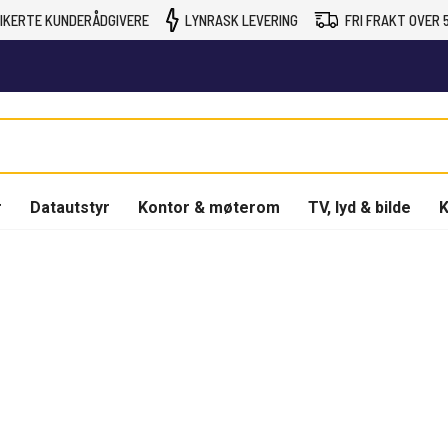
IKERTE KUNDERÅDGIVERE
LYNRASK LEVERING
FRI FRAKT OVER 5
r
Datautstyr
Kontor & møterom
TV, lyd & bilde
K