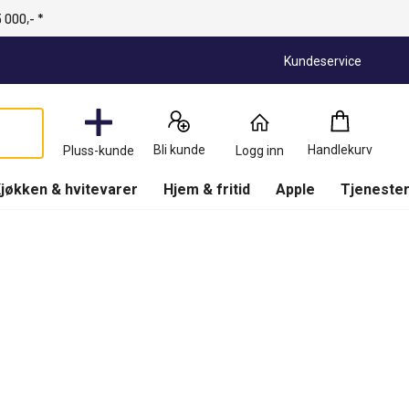
 000,- *
Kundeservice
Handlekurv
:
0
Produkter
Bli kunde
Handlekurv
Pluss-kunde
Logg inn
(
Handlekurv
)
jøkken & hvitevarer
Hjem & fritid
Apple
Tjenester