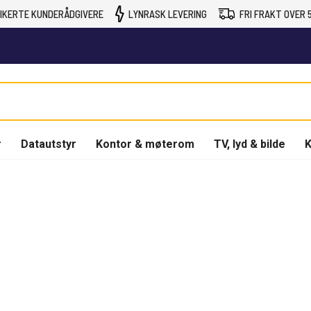
IKERTE KUNDERÅDGIVERE
LYNRASK LEVERING
FRI FRAKT OVER 5
r
Datautstyr
Kontor & møterom
TV, lyd & bilde
K