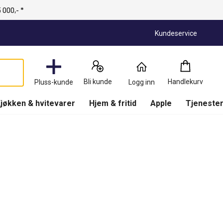
 000,- *
Kundeservice
Handlekurv
:
0
Produkter
Bli kunde
Handlekurv
Pluss-kunde
Logg inn
(
Handlekurv
)
jøkken & hvitevarer
Hjem & fritid
Apple
Tjenester