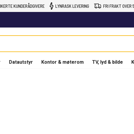
IKERTE KUNDERÅDGIVERE
LYNRASK LEVERING
FRI FRAKT OVER 5
r
Datautstyr
Kontor & møterom
TV, lyd & bilde
K