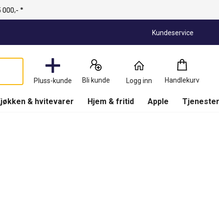
 000,- *
Kundeservice
Handlekurv
:
0
Produkter
Bli kunde
Handlekurv
Pluss-kunde
Logg inn
(
Handlekurv
)
jøkken & hvitevarer
Hjem & fritid
Apple
Tjenester