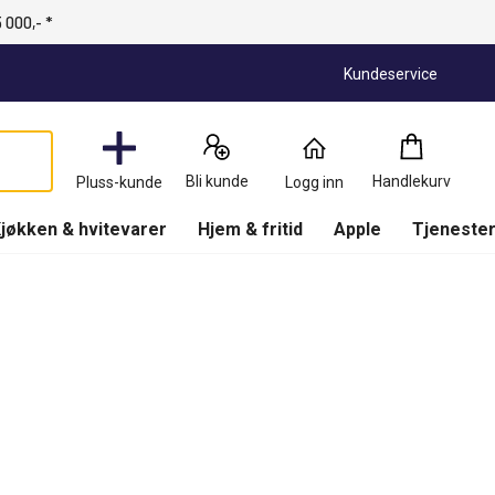
 000,- *
Kundeservice
Handlekurv
:
0
Produkter
Bli kunde
Handlekurv
Pluss-kunde
Logg inn
(
Handlekurv
)
jøkken & hvitevarer
Hjem & fritid
Apple
Tjenester