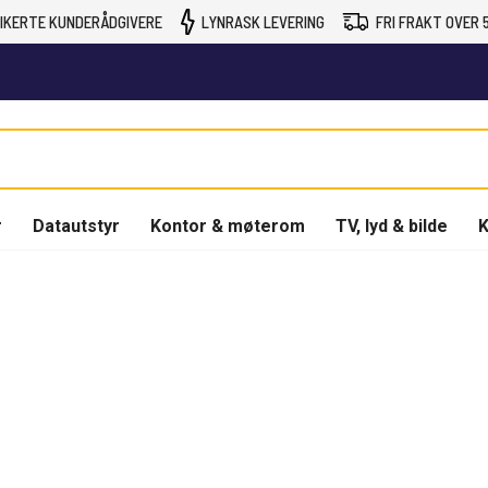
IKERTE KUNDERÅDGIVERE
LYNRASK LEVERING
FRI FRAKT OVER 5
r
Datautstyr
Kontor & møterom
TV, lyd & bilde
K