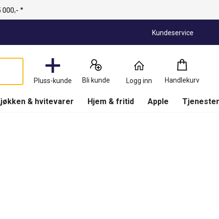
 000,- *
Kundeservice
Handlekurv
:
0
Produkter
Bli kunde
Handlekurv
Pluss-kunde
Logg inn
(
Handlekurv
)
jøkken & hvitevarer
Hjem & fritid
Apple
Tjenester