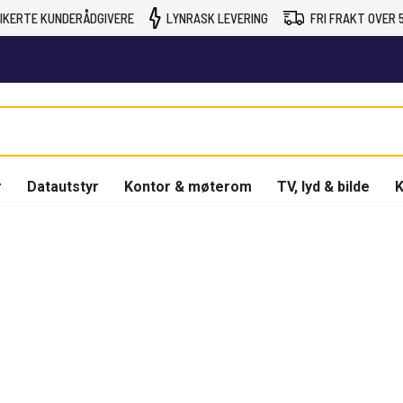
IKERTE KUNDERÅDGIVERE
LYNRASK LEVERING
FRI FRAKT OVER 5
r
Datautstyr
Kontor & møterom
TV, lyd & bilde
K