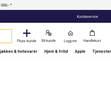
 000,- *
Kundeservice
Handlekurv
:
0
Produkter
Bli kunde
Handlekurv
Pluss-kunde
Logg inn
(
Handlekurv
)
jøkken & hvitevarer
Hjem & fritid
Apple
Tjenester