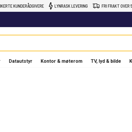
IKERTE KUNDERÅDGIVERE
LYNRASK LEVERING
FRI FRAKT OVER 5
r
Datautstyr
Kontor & møterom
TV, lyd & bilde
K