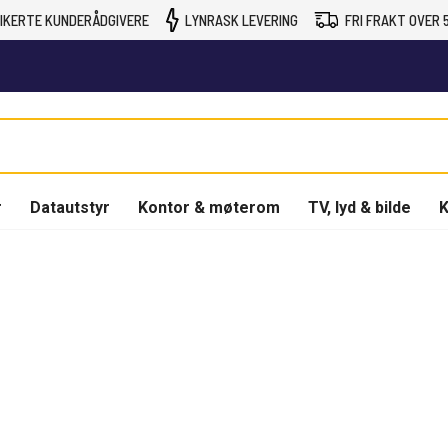
IKERTE KUNDERÅDGIVERE
LYNRASK LEVERING
FRI FRAKT OVER 5
r
Datautstyr
Kontor & møterom
TV, lyd & bilde
K