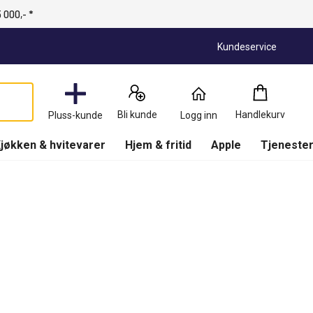
 000,- *
Kundeservice
Handlekurv
:
0
Produkter
Bli kunde
Handlekurv
Pluss-kunde
Logg inn
(
Handlekurv
)
jøkken & hvitevarer
Hjem & fritid
Apple
Tjenester