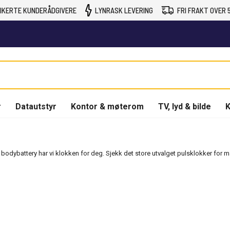
IKERTE KUNDERÅDGIVERE
LYNRASK LEVERING
FRI FRAKT OVER 5
r
Datautstyr
Kontor & møterom
TV, lyd & bilde
K
bodybattery har vi klokken for deg. Sjekk det store utvalget pulsklokker for m