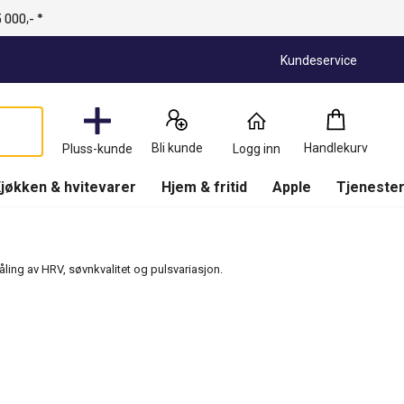
 000,- *
Kundeservice
Handlekurv
:
0
Produkter
Bli kunde
Handlekurv
Pluss-kunde
Logg inn
(
Handlekurv
)
jøkken & hvitevarer
Hjem & fritid
Apple
Tjenester
åling av HRV, søvnkvalitet og pulsvariasjon.