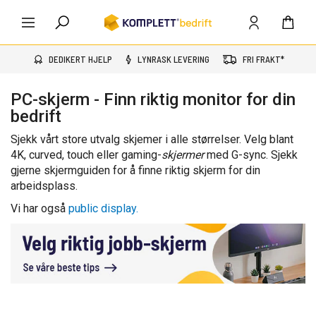
DEDIKERT HJELP
LYNRASK LEVERING
FRI FRAKT*
PC-skjerm - Finn riktig monitor for din
bedrift
Sjekk vårt store utvalg skjemer i alle størrelser.
Velg blant
4K, curved, touch eller gaming-
skjermer
med G-sync. Sjekk
gjerne skjermguiden for å finne riktig skjerm for din
arbeidsplass.
Vi har også
public display.