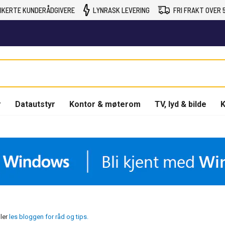
IKERTE KUNDERÅDGIVERE
LYNRASK LEVERING
FRI FRAKT OVER 5
r
Datautstyr
Kontor & møterom
TV, lyd & bilde
K
ller
les bloggen for råd og tips.