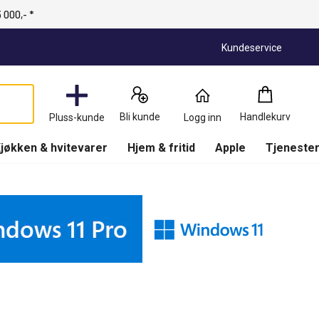
 000,- *
Kundeservice
Handlekurv
:
0
Produkter
Bli kunde
Handlekurv
Pluss-kunde
Logg inn
(
Handlekurv
)
jøkken & hvitevarer
Hjem & fritid
Apple
Tjenester